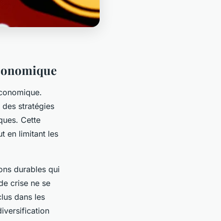
 économique
 économique.
t des stratégies
ques. Cette
t en limitant les
ions durables qui
de crise ne se
clus dans les
iversification