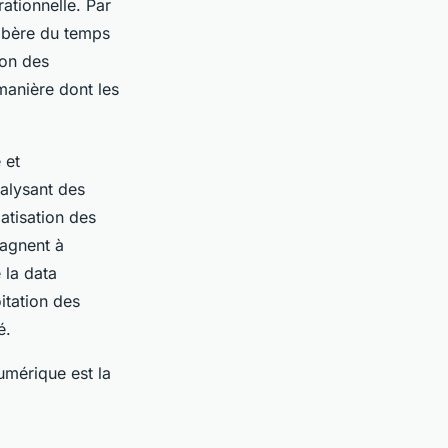
rationnelle. Par
libère du temps
ion des
manière dont les
 et
nalysant des
atisation des
gagnent à
 la data
itation des
é.
umérique est la