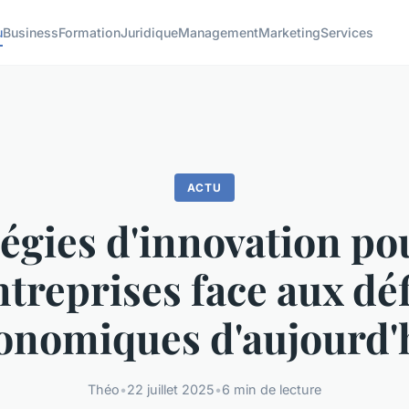
u
Business
Formation
Juridique
Management
Marketing
Services
ACTU
égies d'innovation po
ntreprises face aux déf
onomiques d'aujourd'
Théo
•
22 juillet 2025
•
6 min de lecture