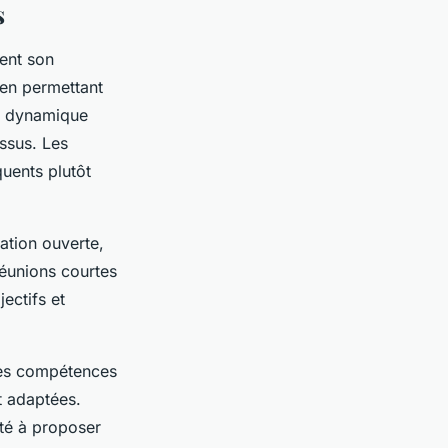
s
ent son
 en permettant
ne dynamique
ssus. Les
quents plutôt
tion ouverte,
réunions courtes
ectifs et
ntes compétences
t adaptées.
ité à proposer