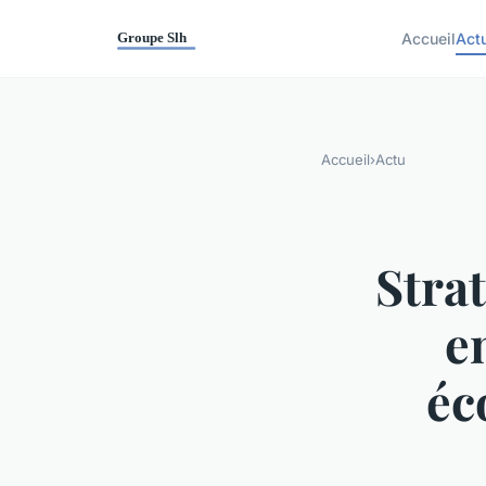
Accueil
Act
Accueil
›
Actu
Strat
e
éc