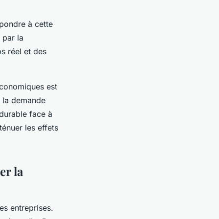
épondre à cette
 par la
s réel et des
économiques est
et la demande
 durable face à
énuer les effets
er la
es entreprises.