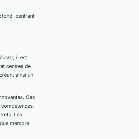
ofond, centrant
ussir, il est
 et centres de
créant ainsi un
 innovantes. Ces
s compétences,
crets. Les
haque membre