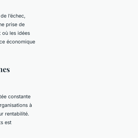
 de l’échec,
ne prise de
 où les idées
ence économique
nes
tée constante
organisations à
r rentabilité.
s est