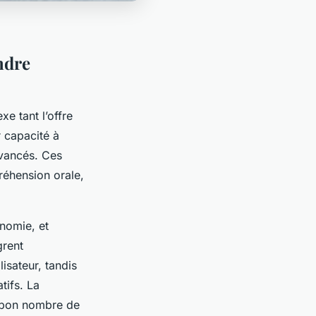
ndre
e tant l’offre
r capacité à
 avancés. Ces
réhension orale,
onomie, et
grent
lisateur, tandis
tifs. La
un bon nombre de