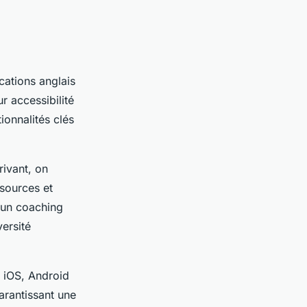
cations anglais
r accessibilité
ionnalités clés
rivant, on
ssources et
 un coaching
versité
z iOS, Android
arantissant une