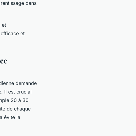
pprentissage dans
 et
efficace et
ace
tidienne demande
Il est crucial
emple 20 à 30
cité de chaque
a évite la