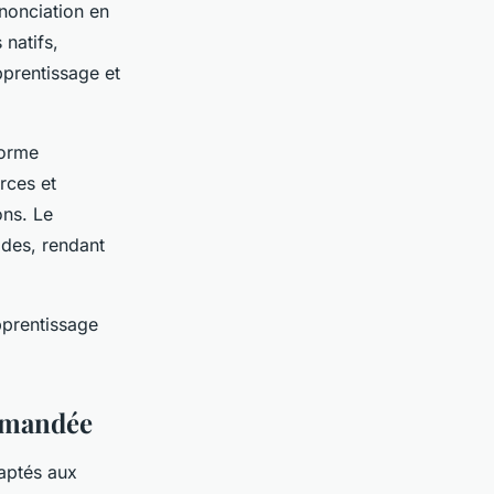
nonciation en
natifs,
pprentissage et
sforme
rces et
ons. Le
ides, rendant
pprentissage
ommandée
aptés aux