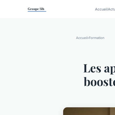
Accueil
Act
Accueil
›
Formation
Les ap
booste