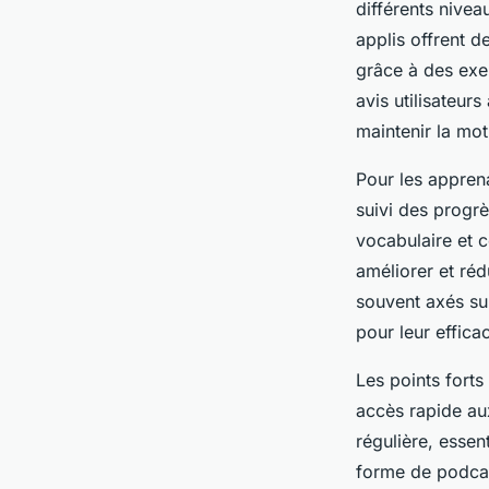
différents nivea
applis offrent d
grâce à des exer
avis utilisateur
maintenir la mot
Pour les apprena
suivi des progrè
vocabulaire et c
améliorer et réd
souvent axés sur
pour leur efficac
Les points forts 
accès rapide aux
régulière, esse
forme de podcast