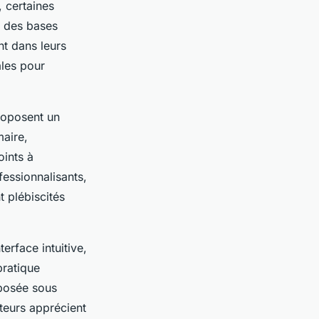
, certaines
n des bases
nt dans leurs
ales pour
proposent un
maire,
oints à
fessionnalisants,
t plébiscités
terface intuitive,
pratique
oposée sous
ateurs apprécient