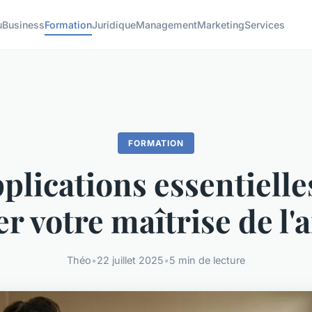
u
Business
Formation
Juridique
Management
Marketing
Services
FORMATION
plications essentiell
r votre maîtrise de l'
Théo
•
22 juillet 2025
•
5 min de lecture