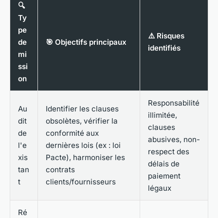
🔍
Ty
pe
⚠️ Risques
de
🎯 Objectifs principaux
identifiés
mi
ssi
on
Responsabilité
Au
Identifier les clauses
illimitée,
dit
obsolètes, vérifier la
clauses
de
conformité aux
abusives, non-
l'e
dernières lois (ex : loi
respect des
xis
Pacte), harmoniser les
délais de
tan
contrats
paiement
t
clients/fournisseurs
légaux
Ré